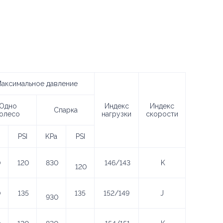
аксимальное давление
Одно
Индекс
Индекс
Спарка
олесо
нагрузки
скорости
PSI
KPa
PSI
0
120
830
146/143
K
120
0
135
135
152/149
J
930