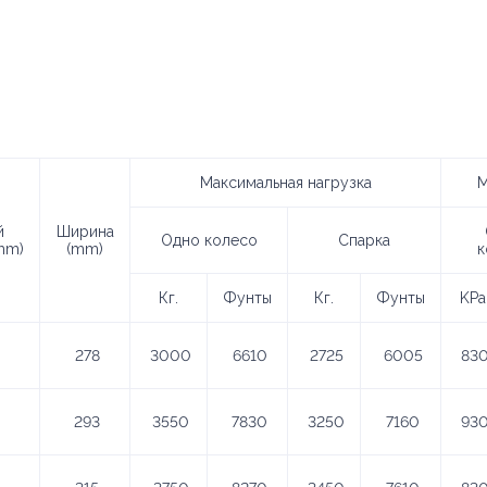
Максимальная нагрузка
М
й
Ширина
Одно колесо
Спарка
mm)
(mm)
к
Кг.
Фунты
Кг.
Фунты
KPa
278
3000
6610
2725
6005
83
293
3550
7830
3250
7160
93