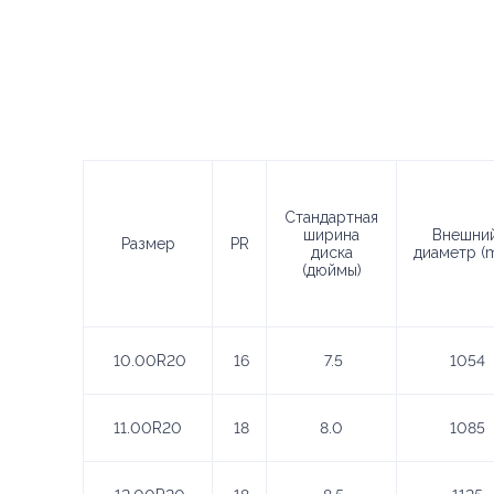
Стандартная
ширина
Внешни
Размер
PR
диска
диаметр (
(дюймы)
10.00R20
16
7.5
1054
11.00R20
18
8.0
1085