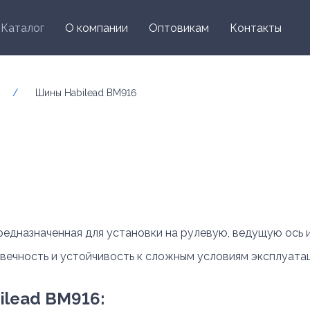
Каталог
О компании
Оптовикам
Контакты
/
Шины Habilead BM916
редназначенная для установки на рулевую, ведущую ось 
овечность и устойчивость к сложным условиям эксплуатац
ilead BM916: