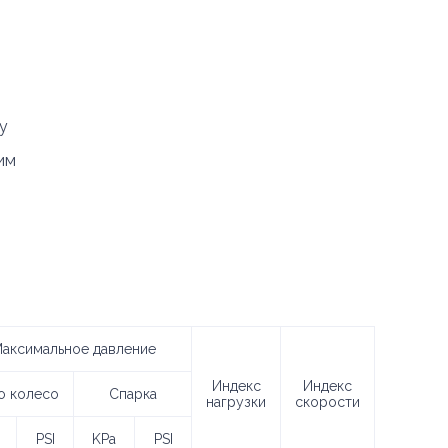
у
им
аксимальное давление
Индекс
Индекс
о колесо
Спарка
нагрузки
скорости
PSI
KPa
PSI