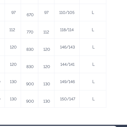
0
97
97
110/105
L
670
112
118/114
L
770
112
0
120
146/143
L
830
120
0
120
144/141
L
830
120
0
130
149/146
L
900
130
0
130
150/147
L
900
130