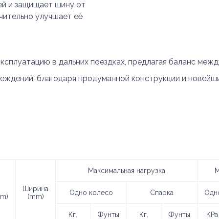
й и защищает шину от
чительно улучшает её
ксплуатацию в дальних поездках, предлагая баланс межд
реждений, благодаря продуманной конструкции и новейш
Максимальная нагрузка
М
Ширина
Одно колесо
Спарка
Одн
mm)
(mm)
Кг.
Фунты
Кг.
Фунты
KPa