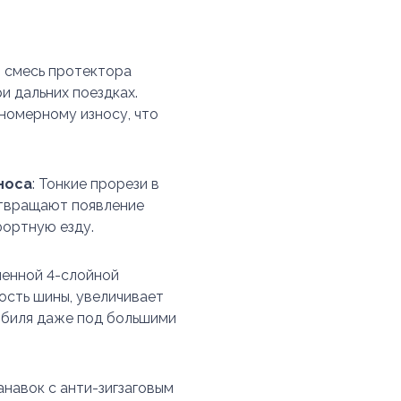
я смесь протектора
и дальних поездках.
номерному износу, что
носа
: Тонкие прорези в
твращают появление
фортную езду.
ленной 4-слойной
ость шины, увеличивает
обиля даже под большими
анавок с анти-зигзаговым